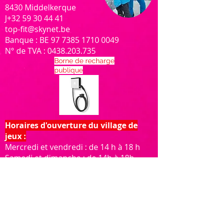
8430 Middelkerque
J
+32 59 30 44 41
top-fit@skynet.be
Banque : BE
97 7385 1710 0049
N° de TVA : 0438.20
3
.735
Borne de recharge
publique
Horaires d'ouverture du village de
jeux :
Mercredi et vendredi : de 14 h à 18 h
Samedi et dimanche : de 14h à 18h
Jours fériés et jours fériés : de 14h à
18h
Horaires d'ouverture des pistes de ski
: