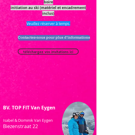
boire
initiation au ski (matériel et encadrement
inclus)
Veuillez réserver à temps.
Contactez-nous pour plus d'informations
téléchargez vos invitations ici
BV. TOP FIT Van Eygen
Isabel & Dominik Van Eygen
Biezenstraat 22