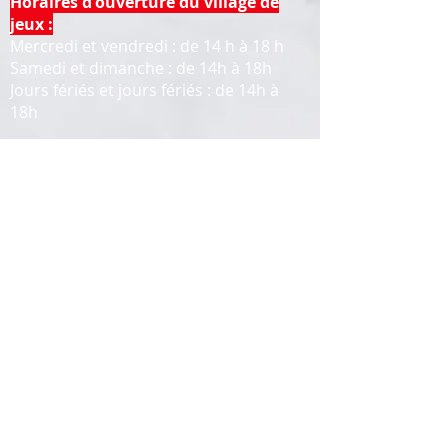
Horaires d'ouverture du village de
jeux :
Mercredi et vendredi : de 14 h à 18 h
Samedi et dimanche : de 14h à 18h
Jours fériés et jours fériés : de 14h à
18h
Horaires d'ouverture des pistes de ski
:
Du lundi au vendredi : de 14h à ...
Samedi et dimanche : de 10h à 12h
14h à ...
+vacances
La piste de ski reste ouverte toute l'année !
!!!! Réservation des pistes de ski obligatoire
!!!!
Suivre
COUPE
SUPÉRIEURE