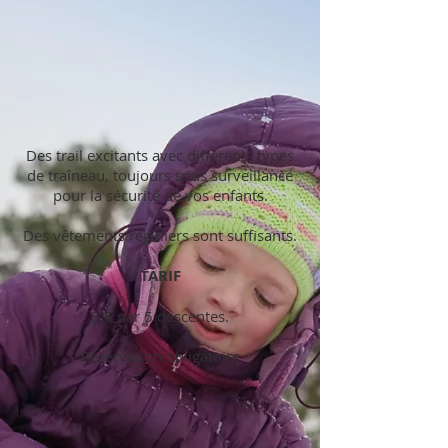
Des trail excitants avec différents types
de traîneau, toujours sous surveillance
pour la sécurité de vos enfants.
Des vêtements réguliers sont suffisants.
TARIF
3 € par 5 descentes.
Réservation obligatoire