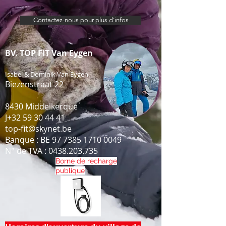
Contactez-nous pour plus d'infos
BV. TOP FIT Van Eygen
Isabel & Dominik Van Eygen
Biezenstraat 22
8430 Middelkerque
J
+32 59 30 44 41
top-fit@skynet.be
Banque : BE
97 7385 1710 0049
N° de TVA : 0438.20
3
.735
Borne de recharge
publique