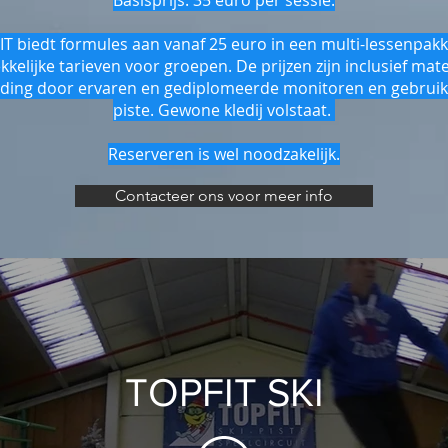
Basisprijs: 35 euro per sessie.
T biedt formules aan vanaf 25 euro in een multi-lessenpakk
kkelijke tarieven voor groepen. De prijzen zijn inclusief mate
iding door ervaren en gediplomeerde monitoren en gebruik
piste. Gewone kledij volstaat.
Reserveren is wel noodzakelijk.
Contacteer ons voor meer info
TOPFIT SKI