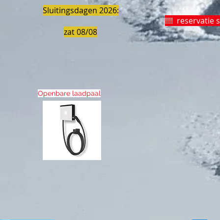
Sluitingsdagen 2026:
!!!! reservatie 
zat 08/08
Openbare laadpaal