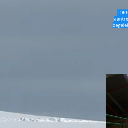
TOPFI
aantre
begele