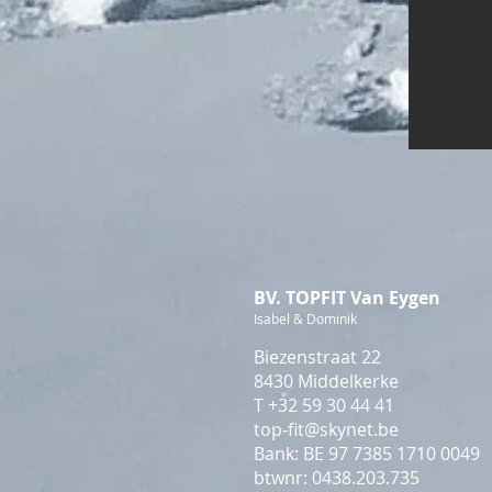
BV. TOPFIT Van Eygen
Isabel & Dominik
Biezenstraat 22
8430 Middelkerke
T
+32 59 30 44 41
top-fit@skynet.be
Bank: BE 97 7385 1710 0049
btwnr: 0438.20
3
.735