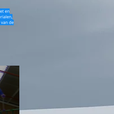
et en
rialen,
 van de