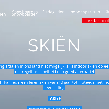
Snowboarden
Sledeglijden
Indoor speeltuin
Ki
iën
Snowboarden
werkaanbiedi
SKIËN
g afdalen in ons land niet mogelijk is, is indoor skiën op e
met regelbare snelheid een goed alternatief.
IT kan iedereen leren skiën vanaf 3 jaar tot ... steeds met in
begeleiding.
TARIEF