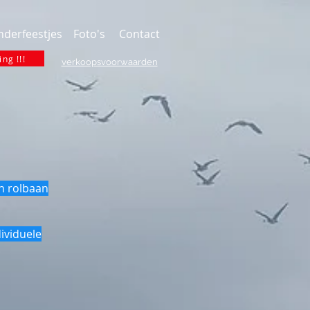
nderfeestjes
Foto's
Contact
ng !!!
verkoopsvoorwaarden
en rolbaan
dividuele