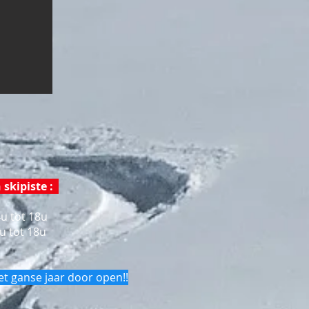
 skipiste
:
4u tot 18u
 tot 18u
 het ganse jaar door open!!