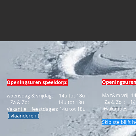
Openingsuren
Openingsuren speeldorp:
Ma t&m vrij: 1
woensdag & vrijdag: 14u tot 18u
Za & Zo : 14u
Za & Zo: 14u tot 18u
+vakanties
Vakantie + feestdagen: 14u tot 18u
​
( vlaanderen )
Skipiste blijft